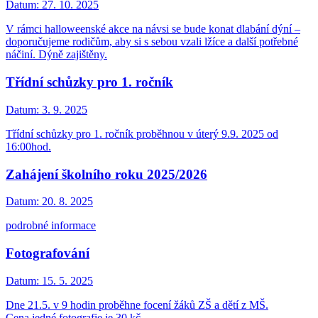
Datum:
27. 10. 2025
V rámci halloweenské akce na návsi se bude konat dlabání dýní –
doporučujeme rodičům, aby si s sebou vzali lžíce a další potřebné
náčiní. Dýně zajištěny.
Třídní schůzky pro 1. ročník
Datum:
3. 9. 2025
Třídní schůzky pro 1. ročník proběhnou v úterý 9.9. 2025 od
16:00hod.
Zahájení školního roku 2025/2026
Datum:
20. 8. 2025
podrobné informace
Fotografování
Datum:
15. 5. 2025
Dne 21.5. v 9 hodin proběhne focení žáků ZŠ a dětí z MŠ.
Cena jedné fotografie je 30 kč.