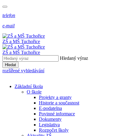
telefon
e-mail
ZŠ a MŠ Tuchořice
ZŠ a MŠ Tuchořice
Hledaný výraz
Hledat
rozšířené vyhledávání
Základní škola
O škole
Projekty a granty
Historie a současnost
E-podatelna
Povinné informace
Dokumenty
Legislativa
Rozpočet školy
Aktuality ZŠ