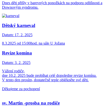
Dnes děti přišly v barevných ponožkách na podporu odlišnosti a
Downovým syndromu.
Dětský karneval
Datum:
17. 2. 2025
8.3.2025 od 15:00hod. na sále U Jožana
Revize komína
Datum:
3. 2. 2025
Vážení rodiče,
dne 10.2. 2025 bude probíhat celé dopoledne revize komína.
V tento den prosím, dostatečně teple oblékněte své děti.
Děkujeme za pochopení
sv. Martin -prosba na rodiče