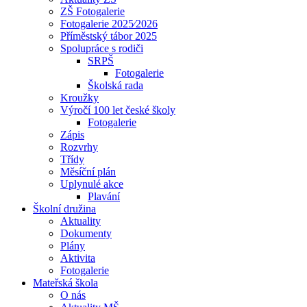
ZŠ Fotogalerie
Fotogalerie 2025⁄2026
Příměstský tábor 2025
Spolupráce s rodiči
SRPŠ
Fotogalerie
Školská rada
Kroužky
Výročí 100 let české školy
Fotogalerie
Zápis
Rozvrhy
Třídy
Měsíční plán
Uplynulé akce
Plavání
Školní družina
Aktuality
Dokumenty
Plány
Aktivita
Fotogalerie
Mateřská škola
O nás