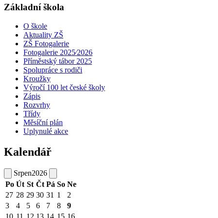
Základní škola
O škole
Aktuality ZŠ
ZŠ Fotogalerie
Fotogalerie 2025⁄2026
Příměstský tábor 2025
Spolupráce s rodiči
Kroužky
Výročí 100 let české školy
Zápis
Rozvrhy
Třídy
Měsíční plán
Uplynulé akce
Kalendář
Srpen
2026
Po
Út
St
Čt
Pá
So
Ne
27
28
29
30
31
1
2
3
4
5
6
7
8
9
10
11
12
13
14
15
16