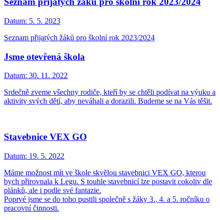
Seznam přijatých žáků pro školní rok 2023/2024
Datum:
5. 5. 2023
Seznam přijatých žáků pro školní rok 2023/2024
Jsme otevřená škola
Datum:
30. 11. 2022
Srdečně zveme všechny rodiče, kteří by se chtěli podívat na výuku a
aktivity svých dětí, aby neváhali a dorazili. Budeme se na Vás těšit.
Stavebnice VEX GO
Datum:
19. 5. 2022
Máme možnost mít ve škole skvělou stavebnici VEX GO, kterou
bych přirovnala k Legu. S touhle stavebnicí lze postavit cokoliv dle
plánků, ale i podle své fantazie.
Poprvé jsme se do toho pustili společně s žáky 3., 4. a 5. ročníku o
pracovní činnosti.