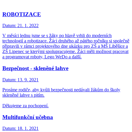
ROBOTIZACE
Datum:
21. 1. 2022
V měsíci lednu jsme se s žáky po hlavě vrhli do moderních
technologií a robotizace. Žáci druhého až pátého ročníku si společně
připravili v rámci projektového dne ukázku pro ZŠ a MŠ Liběšice a
ZŠ Lipenec se kterými spolupracujeme. Žáci měli možnost pracovat
a programovat roboty, Lego WeDo a další.
Bezpečnost - skleněné lahve
Datum:
13. 9. 2021
Prosíme rodiče, aby kvůli bezpečnosti nedávali žákům do školy
skleněné lahve s pitím.
Děkujeme za pochopení.
Multifunkční učebna
Datum:
18. 1. 2021