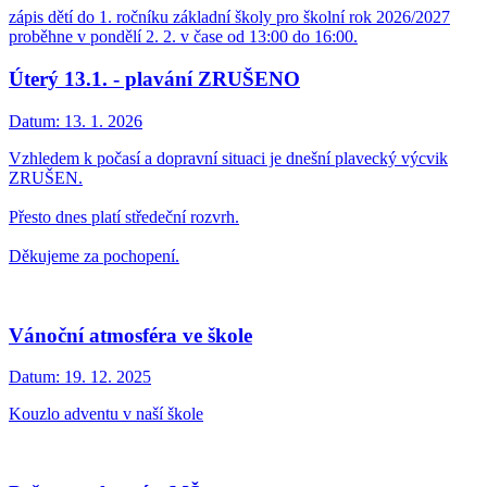
zápis dětí do 1. ročníku základní školy pro školní rok 2026/2027
proběhne v pondělí 2. 2. v čase od 13:00 do 16:00.
Úterý 13.1. - plavání ZRUŠENO
Datum:
13. 1. 2026
Vzhledem k počasí a dopravní situaci je dnešní plavecký výcvik
ZRUŠEN.
Přesto dnes platí středeční rozvrh.
Děkujeme za pochopení.
Vánoční atmosféra ve škole
Datum:
19. 12. 2025
Kouzlo adventu v naší škole