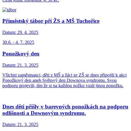
Příměstský tábor při ŽS a MŠ Tuchořice
Datum:
29. 4. 2025
30.6. - 4. 7. 2025
Ponožkový den
Datum:
21. 3. 2025
Všichni zaměstnanci, děti z MŠ a žáci ze ZŠ se dnes připojili k akci
Ponožkový den aneb Světový den Downova syndromu. Svou
podporu projevili, tím že si na každou nožku vzali jinou ponožku.
Dnes děti přišly v barevných ponožkách na podporu
odlišnosti a Downovým syndromu.
Datum:
21. 3. 2025