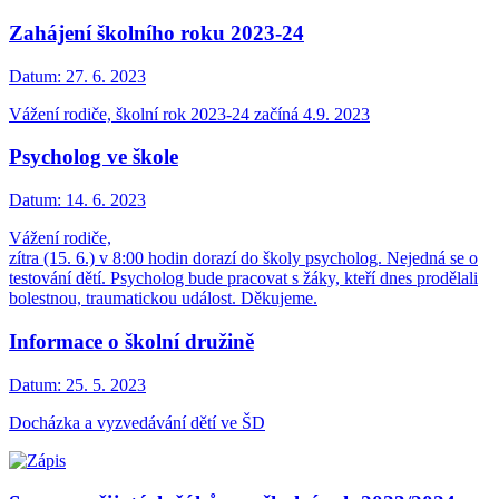
Zahájení školního roku 2023-24
Datum:
27. 6. 2023
Vážení rodiče, školní rok 2023-24 začíná 4.9. 2023
Psycholog ve škole
Datum:
14. 6. 2023
Vážení rodiče,
zítra (15. 6.) v 8:00 hodin dorazí do školy psycholog. Nejedná se o
testování dětí. Psycholog bude pracovat s žáky, kteří dnes prodělali
bolestnou, traumatickou událost. Děkujeme.
Informace o školní družině
Datum:
25. 5. 2023
Docházka a vyzvedávání dětí ve ŠD