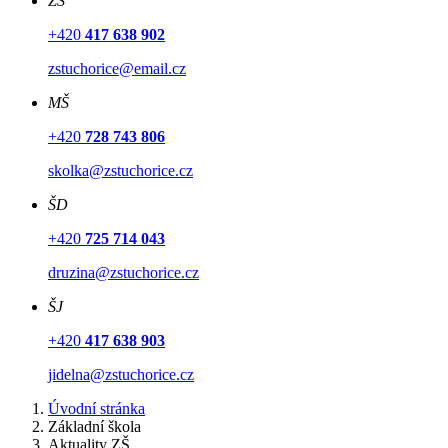
ZŠ
+420
417 638 902
zstuchorice@email.cz
MŠ
+420
728 743 806
skolka@zstuchorice.cz
ŠD
+420
725 714 043
druzina@zstuchorice.cz
ŠJ
+420
417 638 903
jidelna@zstuchorice.cz
Úvodní stránka
Základní škola
Aktuality ZŠ