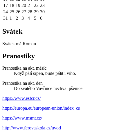
17
18
19
20
21
22
23
24
25
26
27
28
29
30
31
1
2
3
4
5
6
Svátek
Svátek má
Roman
Pranostiky
Pranostika na akt. měsíc
Když pálí srpen, bude pálit i víno.
Pranostika na akt. den
Do svatého Vavřince nechval pšenice.
https://www.esfcr.cz/
https://europa.eu/european-union/index_cs
https://www.msmt.cz/
http://www.ferovaskola.cz/uvod