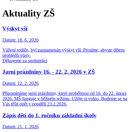
Aktuality ZŠ
Výskyt vší
Datum:
18. 6. 2026
Vážení rodiče, byl zaznamenán výskyt vší. Prosíme, abyste dětem
prohlédli vlasy.
Děkujeme za spolupráci
Jarní prázdniny 16. - 22. 2. 2026 v ZŠ
Datum:
12. 2. 2026
Připomínáme jarní prázdniny, které proběhnou od 16. do 22. února
2026. MŠ funguje v běžném režimu. Užijte si volno. Budeme se na
Vás těšit opět v pondělí 23.2.2026.
Zápis dětí do 1. ročníku základní školy
Datum:
21. 1. 2026