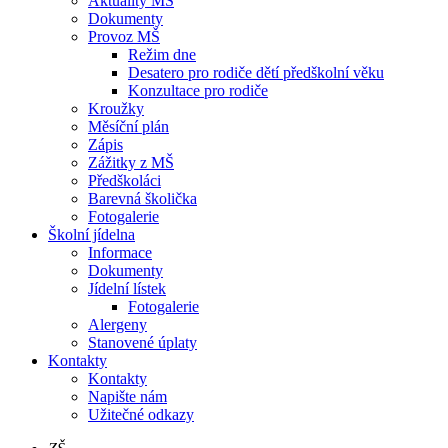
Aktuality MŠ
Dokumenty
Provoz MŠ
Režim dne
Desatero pro rodiče dětí předškolní věku
Konzultace pro rodiče
Kroužky
Měsíční plán
Zápis
Zážitky z MŠ
Předškoláci
Barevná školička
Fotogalerie
Školní jídelna
Informace
Dokumenty
Jídelní lístek
Fotogalerie
Alergeny
Stanovené úplaty
Kontakty
Kontakty
Napište nám
Užitečné odkazy