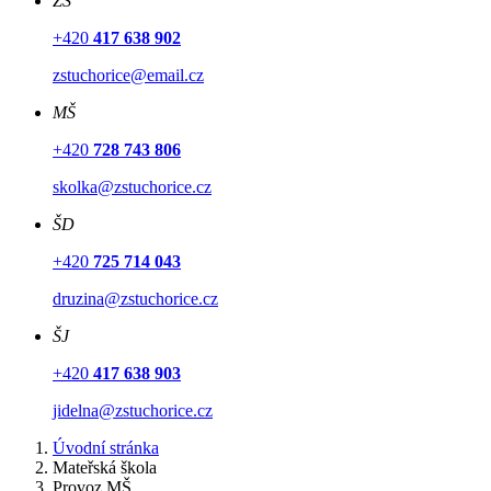
ZŠ
+420
417 638 902
zstuchorice@email.cz
MŠ
+420
728 743 806
skolka@zstuchorice.cz
ŠD
+420
725 714 043
druzina@zstuchorice.cz
ŠJ
+420
417 638 903
jidelna@zstuchorice.cz
Úvodní stránka
Mateřská škola
Provoz MŠ