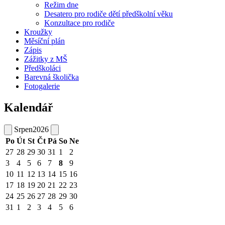
Režim dne
Desatero pro rodiče dětí předškolní věku
Konzultace pro rodiče
Kroužky
Měsíční plán
Zápis
Zážitky z MŠ
Předškoláci
Barevná školička
Fotogalerie
Kalendář
Srpen
2026
Po
Út
St
Čt
Pá
So
Ne
27
28
29
30
31
1
2
3
4
5
6
7
8
9
10
11
12
13
14
15
16
17
18
19
20
21
22
23
24
25
26
27
28
29
30
31
1
2
3
4
5
6