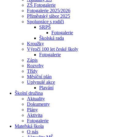
ZŠ Fotogalerie
Fotogalerie 2025⁄2026
Příměstský tábor 2025
Spolupráce s rodiči
SRPŠ
Fotogalerie
Školská rada
Kroužky
Výročí 100 let české školy
Fotogalerie
Zápis
Rozvrhy
Třídy
Měsíční plán
Uplynulé akce
Plavání
Školní družina
Aktuality
Dokumenty
Plány
Aktivita
Fotogalerie
Mateřská škola
O nás