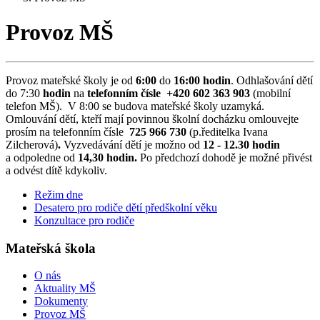
Provoz MŠ
Provoz mateřské školy je od
6:00
do
16:00 hodin
. Odhlašování dětí
do 7:30
hodin
na
telefonním čísle
+420 602 363 903
(mobilní
telefon MŠ). V 8:00 se budova mateřské školy uzamyká.
Omlouvání dětí, kteří mají povinnou školní docházku omlouvejte
prosím na telefonním čísle
725 966 730
(p.ředitelka Ivana
Zilcherová)
.
Vyzvedávání dětí je možno od
12 - 12.30 hodin
a odpoledne od
14,30 hodin.
Po předchozí dohodě je možné přivést
a odvést dítě kdykoliv.
Režim dne
Desatero pro rodiče dětí předškolní věku
Konzultace pro rodiče
Mateřská škola
O nás
Aktuality MŠ
Dokumenty
Provoz MŠ