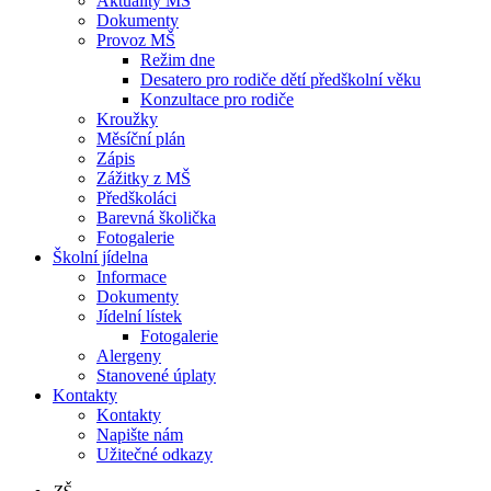
Aktuality MŠ
Dokumenty
Provoz MŠ
Režim dne
Desatero pro rodiče dětí předškolní věku
Konzultace pro rodiče
Kroužky
Měsíční plán
Zápis
Zážitky z MŠ
Předškoláci
Barevná školička
Fotogalerie
Školní jídelna
Informace
Dokumenty
Jídelní lístek
Fotogalerie
Alergeny
Stanovené úplaty
Kontakty
Kontakty
Napište nám
Užitečné odkazy