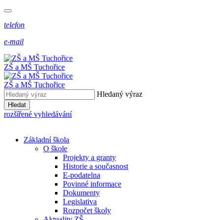
telefon
e-mail
ZŠ a MŠ Tuchořice
ZŠ a MŠ Tuchořice
Hledaný výraz
Hledat
rozšířené vyhledávání
Základní škola
O škole
Projekty a granty
Historie a současnost
E-podatelna
Povinné informace
Dokumenty
Legislativa
Rozpočet školy
Aktuality ZŠ