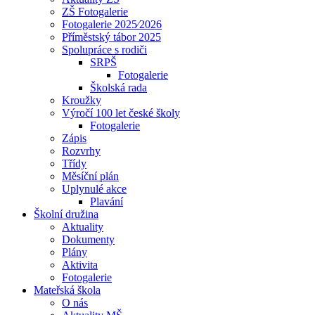
ZŠ Fotogalerie
Fotogalerie 2025⁄2026
Příměstský tábor 2025
Spolupráce s rodiči
SRPŠ
Fotogalerie
Školská rada
Kroužky
Výročí 100 let české školy
Fotogalerie
Zápis
Rozvrhy
Třídy
Měsíční plán
Uplynulé akce
Plavání
Školní družina
Aktuality
Dokumenty
Plány
Aktivita
Fotogalerie
Mateřská škola
O nás