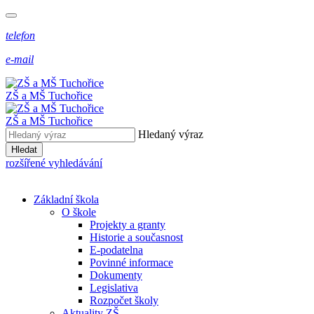
telefon
e-mail
ZŠ a MŠ Tuchořice
ZŠ a MŠ Tuchořice
Hledaný výraz
Hledat
rozšířené vyhledávání
Základní škola
O škole
Projekty a granty
Historie a současnost
E-podatelna
Povinné informace
Dokumenty
Legislativa
Rozpočet školy
Aktuality ZŠ