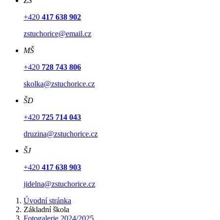
ZŠ
+420
417 638 902
zstuchorice@email.cz
MŠ
+420
728 743 806
skolka@zstuchorice.cz
ŠD
+420
725 714 043
druzina@zstuchorice.cz
ŠJ
+420
417 638 903
jidelna@zstuchorice.cz
Úvodní stránka
Základní škola
Fotogalerie 2024/2025