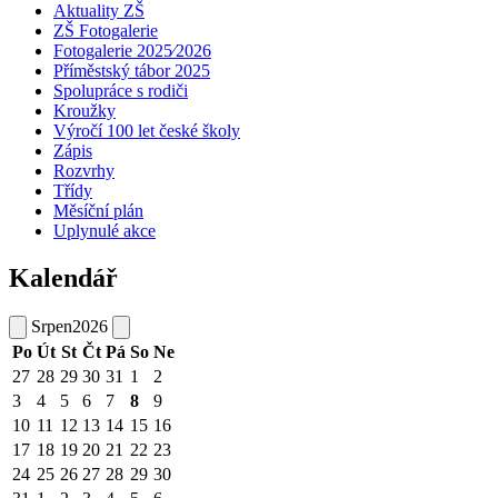
Aktuality ZŠ
ZŠ Fotogalerie
Fotogalerie 2025⁄2026
Příměstský tábor 2025
Spolupráce s rodiči
Kroužky
Výročí 100 let české školy
Zápis
Rozvrhy
Třídy
Měsíční plán
Uplynulé akce
Kalendář
Srpen
2026
Po
Út
St
Čt
Pá
So
Ne
27
28
29
30
31
1
2
3
4
5
6
7
8
9
10
11
12
13
14
15
16
17
18
19
20
21
22
23
24
25
26
27
28
29
30