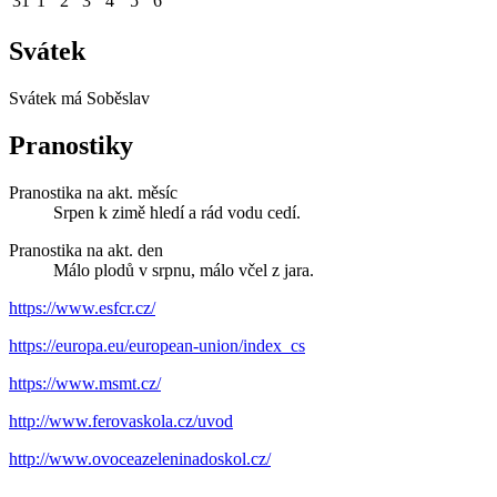
31
1
2
3
4
5
6
Svátek
Svátek má
Soběslav
Pranostiky
Pranostika na akt. měsíc
Srpen k zimě hledí a rád vodu cedí.
Pranostika na akt. den
Málo plodů v srpnu, málo včel z jara.
https://www.esfcr.cz/
https://europa.eu/european-union/index_cs
https://www.msmt.cz/
http://www.ferovaskola.cz/uvod
http://www.ovoceazeleninadoskol.cz/