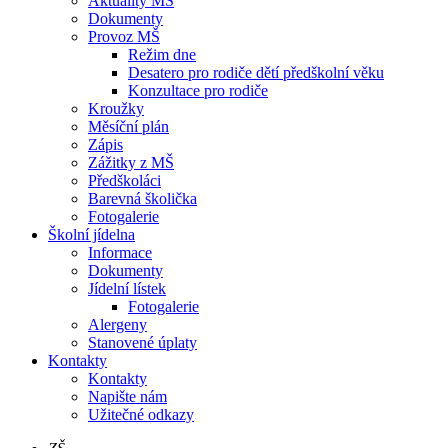
Aktuality MŠ
Dokumenty
Provoz MŠ
Režim dne
Desatero pro rodiče dětí předškolní věku
Konzultace pro rodiče
Kroužky
Měsíční plán
Zápis
Zážitky z MŠ
Předškoláci
Barevná školička
Fotogalerie
Školní jídelna
Informace
Dokumenty
Jídelní lístek
Fotogalerie
Alergeny
Stanovené úplaty
Kontakty
Kontakty
Napište nám
Užitečné odkazy