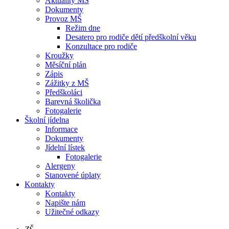
Aktuality MŠ
Dokumenty
Provoz MŠ
Režim dne
Desatero pro rodiče dětí předškolní věku
Konzultace pro rodiče
Kroužky
Měsíční plán
Zápis
Zážitky z MŠ
Předškoláci
Barevná školička
Fotogalerie
Školní jídelna
Informace
Dokumenty
Jídelní lístek
Fotogalerie
Alergeny
Stanovené úplaty
Kontakty
Kontakty
Napište nám
Užitečné odkazy