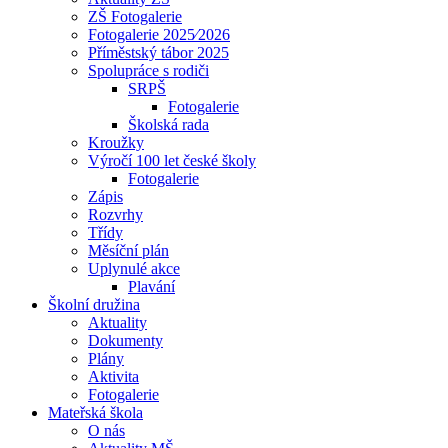
ZŠ Fotogalerie
Fotogalerie 2025⁄2026
Příměstský tábor 2025
Spolupráce s rodiči
SRPŠ
Fotogalerie
Školská rada
Kroužky
Výročí 100 let české školy
Fotogalerie
Zápis
Rozvrhy
Třídy
Měsíční plán
Uplynulé akce
Plavání
Školní družina
Aktuality
Dokumenty
Plány
Aktivita
Fotogalerie
Mateřská škola
O nás