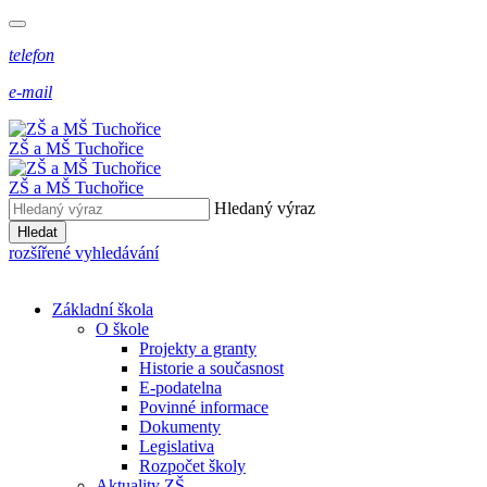
telefon
e-mail
ZŠ a MŠ Tuchořice
ZŠ a MŠ Tuchořice
Hledaný výraz
Hledat
rozšířené vyhledávání
Základní škola
O škole
Projekty a granty
Historie a současnost
E-podatelna
Povinné informace
Dokumenty
Legislativa
Rozpočet školy
Aktuality ZŠ