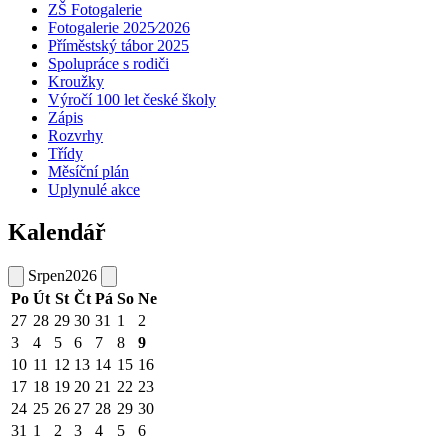
ZŠ Fotogalerie
Fotogalerie 2025⁄2026
Příměstský tábor 2025
Spolupráce s rodiči
Kroužky
Výročí 100 let české školy
Zápis
Rozvrhy
Třídy
Měsíční plán
Uplynulé akce
Kalendář
Srpen
2026
Po
Út
St
Čt
Pá
So
Ne
27
28
29
30
31
1
2
3
4
5
6
7
8
9
10
11
12
13
14
15
16
17
18
19
20
21
22
23
24
25
26
27
28
29
30
31
1
2
3
4
5
6