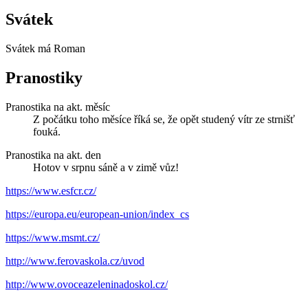
Svátek
Svátek má
Roman
Pranostiky
Pranostika na akt. měsíc
Z počátku toho měsíce říká se, že opět studený vítr ze strnišť
fouká.
Pranostika na akt. den
Hotov v srpnu sáně a v zimě vůz!
https://www.esfcr.cz/
https://europa.eu/european-union/index_cs
https://www.msmt.cz/
http://www.ferovaskola.cz/uvod
http://www.ovoceazeleninadoskol.cz/