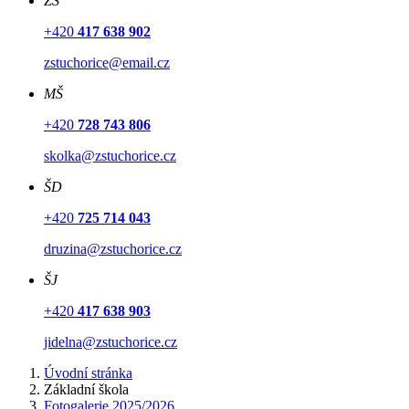
ZŠ
+420
417 638 902
zstuchorice@email.cz
MŠ
+420
728 743 806
skolka@zstuchorice.cz
ŠD
+420
725 714 043
druzina@zstuchorice.cz
ŠJ
+420
417 638 903
jidelna@zstuchorice.cz
Úvodní stránka
Základní škola
Fotogalerie 2025/2026