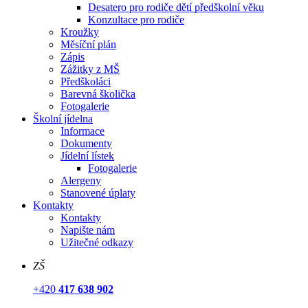
Desatero pro rodiče dětí předškolní věku
Konzultace pro rodiče
Kroužky
Měsíční plán
Zápis
Zážitky z MŠ
Předškoláci
Barevná školička
Fotogalerie
Školní jídelna
Informace
Dokumenty
Jídelní lístek
Fotogalerie
Alergeny
Stanovené úplaty
Kontakty
Kontakty
Napište nám
Užitečné odkazy
ZŠ
+420
417 638 902