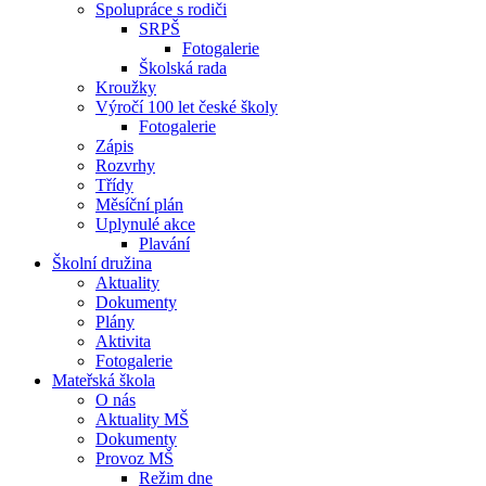
Spolupráce s rodiči
SRPŠ
Fotogalerie
Školská rada
Kroužky
Výročí 100 let české školy
Fotogalerie
Zápis
Rozvrhy
Třídy
Měsíční plán
Uplynulé akce
Plavání
Školní družina
Aktuality
Dokumenty
Plány
Aktivita
Fotogalerie
Mateřská škola
O nás
Aktuality MŠ
Dokumenty
Provoz MŠ
Režim dne