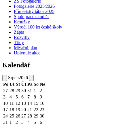
ZŠ Fotogalerie
Fotogalerie 2025⁄2026
Příměstský tábor 2025
Spolupráce s rodiči
Kroužky
Výročí 100 let české školy
Zápis
Rozvrhy
Třídy
Měsíční plán
Uplynulé akce
Kalendář
Srpen
2026
Po
Út
St
Čt
Pá
So
Ne
27
28
29
30
31
1
2
3
4
5
6
7
8
9
10
11
12
13
14
15
16
17
18
19
20
21
22
23
24
25
26
27
28
29
30
31
1
2
3
4
5
6