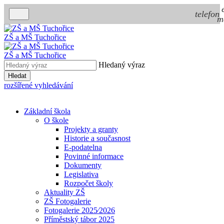
telefon
m
ZŠ a MŠ Tuchořice
ZŠ a MŠ Tuchořice
Hledaný výraz
Hledat
rozšířené vyhledávání
Základní škola
O škole
Projekty a granty
Historie a současnost
E-podatelna
Povinné informace
Dokumenty
Legislativa
Rozpočet školy
Aktuality ZŠ
ZŠ Fotogalerie
Fotogalerie 2025⁄2026
Příměstský tábor 2025