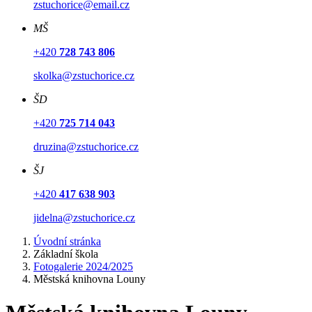
zstuchorice@email.cz
MŠ
+420
728 743 806
skolka@zstuchorice.cz
ŠD
+420
725 714 043
druzina@zstuchorice.cz
ŠJ
+420
417 638 903
jidelna@zstuchorice.cz
Úvodní stránka
Základní škola
Fotogalerie 2024/2025
Městská knihovna Louny